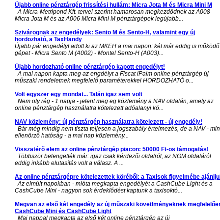
Újabb online pénztárgép frissítési hullám: Micra Jota M és Micra Mini M
A Micra-Metripond Kft. tervei szerint hamarosan megkezdődnek az A008
Micra Jota M és az A006 Micra Mini M pénztárgépek legújabb...
Szivárognak az engedélyek: Sento M és Sento-H, valamint egy új
hordozható, a TaxHandy
Újabb pár engedélyt adott ki az MKEH a mai napon: két már eddig is működő
gépet - Micra Sento M (A002) - Montel Sento-H (A003)...
Újabb hordozható online pénztárgép kapott engedélyt!
A mai napon kapta meg az engdélyt a Fiscat iPalm online pénztárgép új
műszaki rendeletnek megfelelő paraméterekkel HORDOZHATÓ o...
Volt egyszer egy mondat... Talán igaz sem volt
Nem oly rég - 1 napja - jelent meg eg közlemény a NAV oldalán, amely az
online pénztárgép használatra kötelezett adóalanyi kö...
NAV közlemény: új pénztárgép használatra kötelezett - új engedély!
Bár még mindig nem tiszta teljesen a jogszabály értelmezés, de a NAV - min
ellenörző hatóság - a mai nap közlemény...
Visszatérő elem az online pénztárgép piacon: 50000 Ft-os támogatás!
Többször belengették már: igaz csak kérdezői oldalról, az NGM oldaláról
eddig inkább elutasítás volt a válasz. A ...
Az online pénztárgépre kötelezettek köréből: a Taxisok figyelmébe ajánlju
Az elmúlt napokban - mióta megkapta engedélyét a CashCube Light és a
CashCube Mini - nagyon sok érdeklődést kaptunk a taxisoktó...
Megvan az első két engedély az új műszaki követlményeknek megfelelőe
CashCube Mini és CashCube Light
Mai nappal megkapta az első két online pénztárgép az új