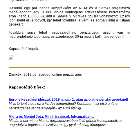
teljesíthetetlen a határdiő!
Hasonló egy pár napos közjátékként az NGM és a Sam4s forgalmazó
megállapodott egy 10.000 db-os kontingens értékesítésére kedvezmény
áron (nettó 100.000,-), ami a Sam4s NR-270-es típusra vonatkozott. Ez röv
időn belül el is fogyott, így lehet továbbra is várni és sorban állni a listaár
gépekért!
Továbbra sincs tehát megvásárolható pénztárgép, viszont van m
megrendelhető több típus, és szeptember 30-ig meg is kell majd rendelni!
Kapcsolódó képek:
Cimkék:
2013 pénztárgép, online pénztárgép,
Kapcsolódó hírek:
Euro felkészülési időszak 2019 január 1. után az online pénztárgépeknél!
Mi is történt, hogy ez a kérdés felmerülhet? Korábban - az első online
pénztárgépes rendelet idején - az euró átáll�...
Micra és Montel Jota, Mini frissítések folyamatban...
Miután most már a Montel forgalmazásában lévő gépek is megkapták az
engedélyt a legfrissebb szoftverre, így gyakorlatilag tömegess...