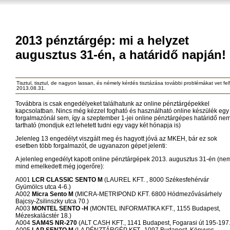
2013 pénztárgép: mi a helyzet
augusztus 31-én, a határidő napján!
Tisztul, tisztul, de nagyon lassan, és némely kérdés tisztázása további problémákat vet fel!
2013.08.31.
Továbbra is csak engedélyeket találhatunk az online pénztárgépekkel
kapcsolatban. Nincs még kézzel fogható és használható online készülék egy
forgalmazónál sem, így a szeptember 1-jei online pénztárgépes határidő ne
tartható (mondjuk ezt lehetett tudni egy vagy két hónapja is)
Jelenleg 13 engedélyt viszgált meg és hagyott jóvá az MKEH, bár ez sok
esetben több forgalmazót, de ugyanazon gépet jelenti:
A jelenleg engedélyt kapott online pénztárgépek 2013. augusztus 31-én (ne
mind emelkedett még jogerőre):
A001
LCR CLASSIC SENTO M
(LAUREL KFT. , 8000 Székesfehérvár
Gyümölcs utca 4-6.)
A002
Micra Sento M
(MICRA-METRIPOND KFT. 6800 Hódmezővásárhely
Bajcsy-Zsilinszky utca 70.)
A003
MONTEL SENTO -H
(MONTEL INFORMATIKA KFT., 1155 Budapest,
Mézeskalácstér 18.)
A004
SAM4S NR-270
(ALT CASH KFT., 1141 Budapest, Fogarasi út 195-197.