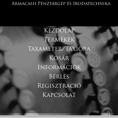
Armacash Pénztárgép és Irodatechnika
Kezdőlap
Termékek
Taxaméter/Taxióra
Kosár
Információk
Bérlés
Regisztráció
Kapcsolat