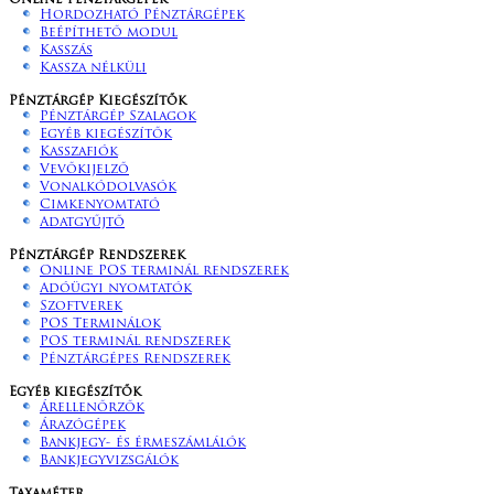
Online pénztárgépek
Hordozható Pénztárgépek
Beépíthető modul
Kasszás
Kassza nélküli
Pénztárgép Kiegészítők
Pénztárgép Szalagok
Egyéb kiegészítők
Kasszafiók
Vevőkijelző
Vonalkódolvasók
Cimkenyomtató
Adatgyűjtő
Pénztárgép Rendszerek
Online POS terminál rendszerek
Adóügyi nyomtatók
Szoftverek
POS Terminálok
POS terminál rendszerek
Pénztárgépes Rendszerek
Egyéb kiegészítők
Árellenőrzők
Árazógépek
Bankjegy- és érmeszámlálók
Bankjegyvizsgálók