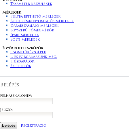
Taxaméter
Taxaméter készülékek
Mérlegek
Pultba építhető mérlegek
Bolti címkenyomtatós mérlegek
Darabszámláló mérlegek
Egyszerű tömegmérők
Ipari mérlegek
Bolti mérlegek
Egyéb bolti eszközök
Csontfűrészgépek
... és forgalmazunk még.
Húsdarálók
Szeletelők
Belépés
Felhasználónév:
Jelszó:
Regisztráció