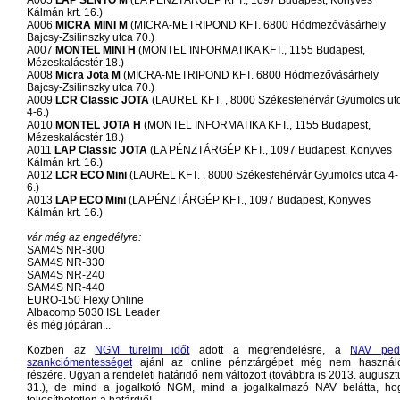
A005
LAP SENTO M
(LA PÉNZTÁRGÉP KFT., 1097 Budapest, Könyves
Kálmán krt. 16.)
A006
MICRA MINI M
(MICRA-METRIPOND KFT. 6800 Hódmezővásárhely
Bajcsy-Zsilinszky utca 70.)
A007
MONTEL MINI H
(MONTEL INFORMATIKA KFT., 1155 Budapest,
Mézeskalácstér 18.)
A008
Micra Jota M
(MICRA-METRIPOND KFT. 6800 Hódmezővásárhely
Bajcsy-Zsilinszky utca 70.)
A009
LCR Classic JOTA
(LAUREL KFT. , 8000 Székesfehérvár Gyümölcs ut
4-6.)
A010
MONTEL JOTA H
(MONTEL INFORMATIKA KFT., 1155 Budapest,
Mézeskalácstér 18.)
A011
LAP Classic JOTA
(LA PÉNZTÁRGÉP KFT., 1097 Budapest, Könyves
Kálmán krt. 16.)
A012
LCR ECO Mini
(LAUREL KFT. , 8000 Székesfehérvár Gyümölcs utca 4-
6.)
A013
LAP ECO Mini
(LA PÉNZTÁRGÉP KFT., 1097 Budapest, Könyves
Kálmán krt. 16.)
vár még az engedélyre:
SAM4S NR-300
SAM4S NR-330
SAM4S NR-240
SAM4S NR-440
EURO-150 Flexy Online
Albacomp 5030 ISL Leader
és még jópáran...
Közben az
NGM türelmi időt
adott a megrendelésre, a
NAV ped
szankciómentességet
ajánl az online pénztárgépet még nem használ
részére. Ugyan a rendeleti határidő nem változott (továbbra is 2013. auguszt
31.), de mind a jogalkotó NGM, mind a jogalkalmazó NAV belátta, ho