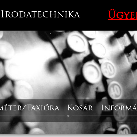
 Irodatechnika
Ügye
méter/Taxióra
Kosár
Informá
Kapcsolat