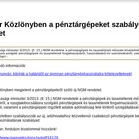
 Közlönyben a pénztárgépeket szabály
et
gi miniszter 3/2013. (II. 15.) NGM rendelete a pénztárgépek és taxaméterek mûszaki követelmén
sra szolgáló pénztárgépek és taxaméterek forgalmazásáról, használatáról és szervizelésérõl, val
ögzí -
ódó információk:
ugvás: kitolják a határidőt az újonnan pénztárgéphasználatra kötelezetteknek!
önyben megjelent a pénztárgépekről szóló új NGM rendelet.
sági miniszter 3/2013. (II. 15.) NGM rendelete a pénztárgépek és taxaméterek mû
rõl, a nyugtakibocsátásra szolgáló pénztárgépek és taxaméterek forgalmazásáról,
l, valamint a pénztárgéppel rögzített adatok adóhatóság felé történõ szolgáltatásár
letben szabályozzák az új, adóhivatalhoz közvetlenül csatlakozó pénztárgépek 
asználatának szabályait.
n, forduljon bizalommal hozzánk!
://www.magyarkozlony.hu/pdf/16126