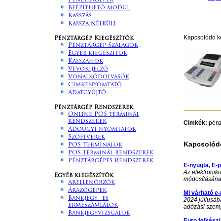
Pénztárgépek
Beépíthető modul
Kasszás
Kassza nélküli
Kapcsolódó k
Pénztárgép Kiegészítők
Pénztárgép Szalagok
Egyéb kiegészítők
Kasszafiók
Vevőkijelző
Vonalkódolvasók
Cimkenyomtató
Adatgyűjtő
Pénztárgép Rendszerek
Online POS terminál
rendszerek
Cimkék:
pénz
Adóügyi nyomtatók
Szoftverek
Kapcsolódó
POS Terminálok
POS terminál rendszerek
Pénztárgépes Rendszerek
E-nyugta, E-p
Az elektronik
Egyéb kiegészítők
módosításána
Árellenőrzők
Árazógépek
Mi várható e
Bankjegy- és
2024 júliusáb
érmeszámlálók
adózási szemp
Bankjegyvizsgálók
Euro felkészü