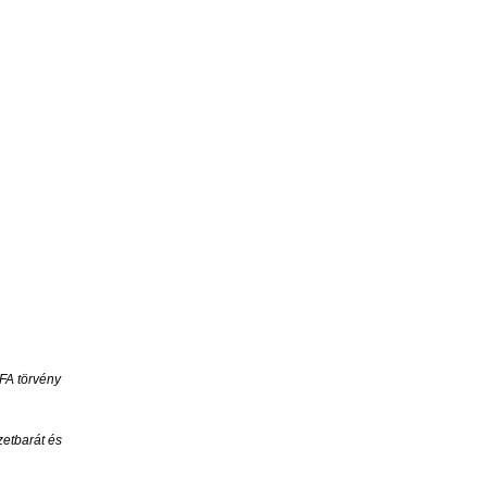
ÁFA törvény
zetbarát és