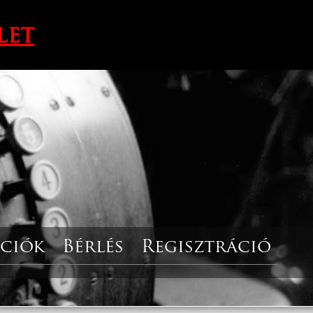
let
ciók
Bérlés
Regisztráció