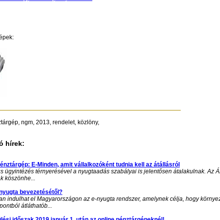
épek:
tárgép, ngm, 2013, rendelet, közlöny,
 hírek:
énztárgép: E-Minden, amit vállalkozóként tudnia kell az átállásról
us ügyintézés térnyerésével a nyugtaadás szabályai is jelentősen átalakulnak. Az 
k köszönhe...
-nyugta bevezetésétől?
an indulhat el Magyarországon az e-nyugta rendszer, amelynek célja, hogy környe
ontból átláthatób...
lési időszak 2019 január 1. után az online pénztárgépeknél!