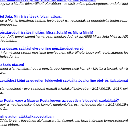
 hogy ez a kérdés felmerülhet? Korábban - az első online pénztárgépes rendelet ide
el Jota, Mini frissítések folyamatban...
ár a Montel forgalmazásában lévő gépek is megkapták az engedélyt a legfrissebb s
tömegess...
pénztárgép frissítési hullám: Micra Jota M és Micra Mini M
pond Kft. tervei szerint hamarosan megkezdődnek az A008 Micra Jota M és az A0
legújabb...
 az összes szálláshelyre online pénztárgépet verzó!
l információja szerint most már tényleg nem elkerülhető, hogy online pénztárgép 
shelyadóná...
 a taxis piacon!
ent a lamentálás, hogy a pénztárgép kiterjesztetti körnek - köztük a taxisoknak - l
z-...
szerződést kötni az egyetlen felügyeleti szolgáltatóval online étel- és italautomat
 - meglepő - gyorsasággal reagált a kialakult helyzetre: - 2017.06.19. : 2017. évi
...
r Posta, vagy a Magyar Posta legyen az egyetlen felügyeleti szolgáltató?
yira meglepetésként, de komoly megfontolás, és mérlegelés után, a 2017.06.19-
ő 1...
online automatákkal kapcsolatban
XXVII. törvény figyelmes átolvasása után (akinek van hozzá türelme természetesen)
lhatja ebben...