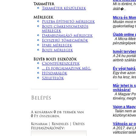
Mi is történt,
Taxaméter
Taxaméter készülékek
átáll�...
Micra és Mont
Mérlegek
Miután most m
Pultba építhető mérlegek
gyakorlatilag 
Bolti címkenyomtatós
mérlegek
Újabb online 
Darabszámláló mérlegek
A Micra-Metri
Egyszerű tömegmérők
pénztárgépek 
Ipari mérlegek
Bolti mérlegek
Ismét tervben
A 24.hu portá
Egyéb bolti eszközök
airbnb szállá
Csontfűrészgépek
Év végi hajrá
... és forgalmazunk még.
Egy éve azon m
Húsdarálók
és ha lesz, les
Szeletelők
Már lehet is 
osítására!
A Magyar Posta
Belépés
törvény, megha
Vajon a Magya
Talán nem ann
A kosárban
0
db termék van
közlönyt követ
0
Ft összegben.
Változás az 
Kosaram
|
Rendelés
|
Ürítés
A 2017. évi L
Felhasználónév:
változást talá