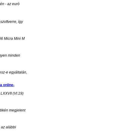
jén - az euró
zoftverre, így
06 Micra Mini M
legyen minden
esz-e egyáltalán,
a online-
 LXXVII (VI.19)
dikén megjelent
 az alábbi