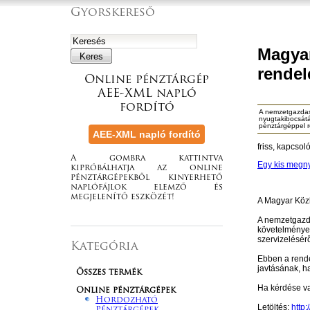
Gyorskereső
Magyar
rendel
Online pénztárgép
AEE-XML napló
fordító
A nemzetgazdasá
nyugtakibocsátá
pénztárgéppel r
friss, kapcsol
A gombra kattintva
Egy kis megny
kipróbálhatja az online
pénztárgépekből kinyerhető
naplófájlok elemző és
megjelenítő eszközét!
A Magyar Közl
A nemzetgazda
követelményei
szervizelésérõ
Kategória
Ebben a rende
javtásának, h
Összes termék
Ha kérdése va
Online pénztárgépek
Hordozható
Letöltés:
http