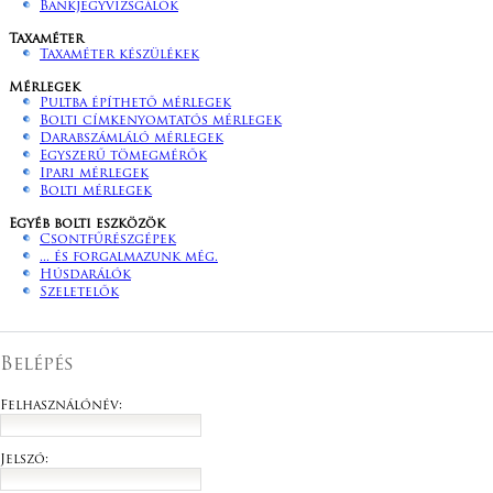
Bankjegyvizsgálók
Taxaméter
Taxaméter készülékek
Mérlegek
Pultba építhető mérlegek
Bolti címkenyomtatós mérlegek
Darabszámláló mérlegek
Egyszerű tömegmérők
Ipari mérlegek
Bolti mérlegek
Egyéb bolti eszközök
Csontfűrészgépek
... és forgalmazunk még.
Húsdarálók
Szeletelők
Belépés
Felhasználónév:
Jelszó: