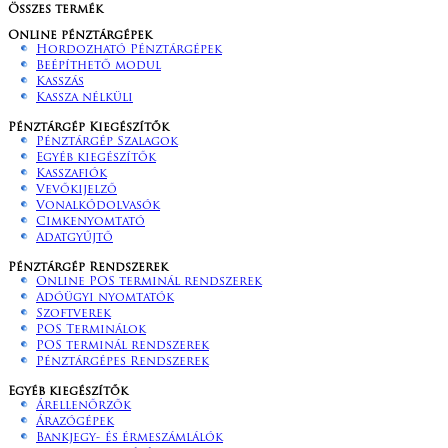
Összes termék
Online pénztárgépek
Hordozható Pénztárgépek
Beépíthető modul
Kasszás
Kassza nélküli
Pénztárgép Kiegészítők
Pénztárgép Szalagok
Egyéb kiegészítők
Kasszafiók
Vevőkijelző
Vonalkódolvasók
Cimkenyomtató
Adatgyűjtő
Pénztárgép Rendszerek
Online POS terminál rendszerek
Adóügyi nyomtatók
Szoftverek
POS Terminálok
POS terminál rendszerek
Pénztárgépes Rendszerek
Egyéb kiegészítők
Árellenőrzők
Árazógépek
Bankjegy- és érmeszámlálók