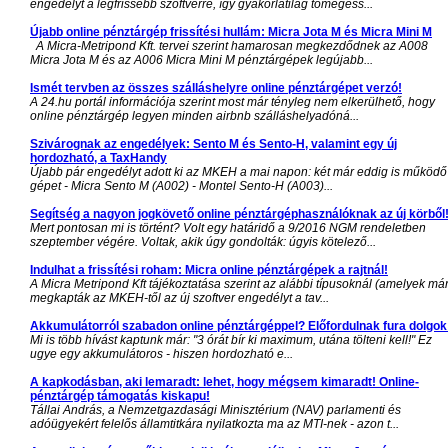
engedélyt a legfrissebb szoftverre, így gyakorlatilag tömegess...
Újabb online pénztárgép frissítési hullám: Micra Jota M és Micra Mini M
A Micra-Metripond Kft. tervei szerint hamarosan megkezdődnek az A008
Micra Jota M és az A006 Micra Mini M pénztárgépek legújabb...
Ismét tervben az összes szálláshelyre online pénztárgépet verzó!
A 24.hu portál információja szerint most már tényleg nem elkerülhető, hogy
online pénztárgép legyen minden airbnb szálláshelyadóná...
Szivárognak az engedélyek: Sento M és Sento-H, valamint egy új
hordozható, a TaxHandy
Újabb pár engedélyt adott ki az MKEH a mai napon: két már eddig is működő
gépet - Micra Sento M (A002) - Montel Sento-H (A003)...
Segítség a nagyon jogkövető online pénztárgéphasználóknak az új körből
Mert pontosan mi is történt? Volt egy határidő a 9/2016 NGM rendeletben
szeptember végére. Voltak, akik úgy gondolták: úgyis kötelező...
Indulhat a frissítési roham: Micra online pénztárgépek a rajtnál!
A Micra Metripond Kft tájékoztatása szerint az alábbi típusoknál (amelyek má
megkapták az MKEH-től az új szoftver engedélyt a tav...
Akkumulátorról szabadon online pénztárgéppel? Előfordulnak fura dolgok
Mi is több hívást kaptunk már: "3 órát bír ki maximum, utána tölteni kell!" Ez
ugye egy akkumulátoros - hiszen hordozható e...
A kapkodásban, aki lemaradt: lehet, hogy mégsem kimaradt! Online-
pénztárgép támogatás kiskapu!
Tállai András, a Nemzetgazdasági Minisztérium (NAV) parlamenti és
adóügyekért felelős államtitkára nyilatkozta ma az MTI-nek - azon t...