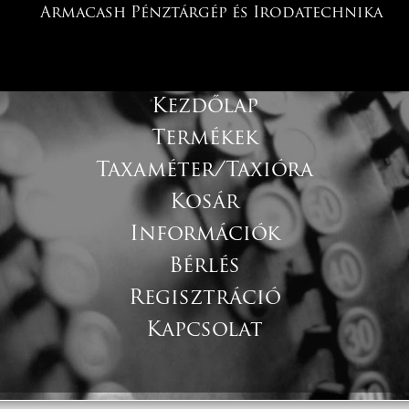
Armacash Pénztárgép és Irodatechnika
Kezdőlap
Termékek
Taxaméter/Taxióra
Kosár
Információk
Bérlés
Regisztráció
Kapcsolat