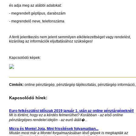
és adja meg az alábbi adatokat:
- megrendelt géptípus, darabszám
- megrendelő neve, telefonszáma
A fenti jelentkezés nem jelent semmilyen elkötelezettséget vagy rendelést,
kizárólag az információk eljuttatásához szükséges!
Kapcsolódó képek:
Cimkék:
online pénztárgép, pénztárgép tájékoztatás, pénztárgép információ,
Kapcsolódó hírek:
Euro felkészülési időszak 2019 január 1. után az online pénztárgépeknél!
Mi is történt, hogy ez a kérdés felmerülhet? Korábban - az első online
pénztárgépes rendelet idején - az euró átáll�...
Micra és Montel Jota, Mini frissítések folyamatban...
Miután most már a Montel forgalmazásában lévő gépek is megkapták az