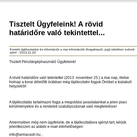
Tisztelt Ügyfeleink! A rövid
határidőre való tekintettel...
Korrekt tájékoztatást és információt a mai információk (forgalmazói, jogi) tükrében tudunk
adni! - 2013.11.20.
Tisztelt Pénztárgéphasználó Ügyfeleink!
A rövid határidőre való tekintettel (2013. november 25.) a mai nap, illetve
holnap a korai délelőtti órákban még tájékoztatni fogjuk Önöket a kialakult
helyzetről!
A tájékoztatás tartalmazni fogja a megoldási javaslatainkat a jelen piaci
körülményekre és a rendeleti szabályozásnak való megfelelésre!
Amennyiben még nem ügyfelünk, de a tájékoztatásra igényt tart, kérjük
jelentkezzen az alábbi e-mail elérhetőségen:
info@armacash.hu ,