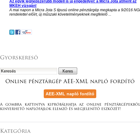
Az egyik legnépszerűbb modell is új engedéllyel: a Micra Jota átment az
MKEH vizsgán!
A mai napon a Micra Jota S típusú online pénztárgép megkapta a 9/2016 N
rendelettel előírt, új műszaki követelményeknek megfelelő ...
Gyorskereső
Online pénztárgép AEE-XML napló fordító
A gombra kattintva kipróbálhatja az online pénztárgépekből
kinyerhető naplófájlok elemző és megjelenítő eszközét!
Kategória