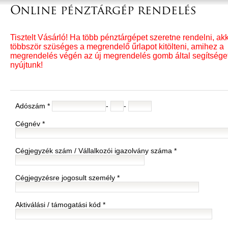
Online pénztárgép rendelés
Tisztelt Vásárló! Ha több pénztárgépet szeretne rendelni, ak
többször szüséges a megrendelő űrlapot kitölteni, amihez a
megrendelés végén az új megrendelés gomb által segítsége
nyújtunk!
Adószám *
-
-
Cégnév *
Cégjegyzék szám / Vállalkozói igazolvány száma *
Cégjegyzésre jogosult személy *
Aktiválási / támogatási kód *