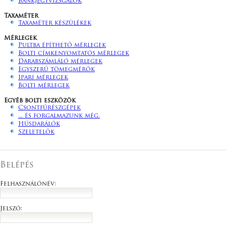
Bankjegyvizsgálók
Taxaméter
Taxaméter készülékek
Mérlegek
Pultba építhető mérlegek
Bolti címkenyomtatós mérlegek
Darabszámláló mérlegek
Egyszerű tömegmérők
Ipari mérlegek
Bolti mérlegek
Egyéb bolti eszközök
Csontfűrészgépek
... és forgalmazunk még.
Húsdarálók
Szeletelők
Belépés
Felhasználónév:
Jelszó: