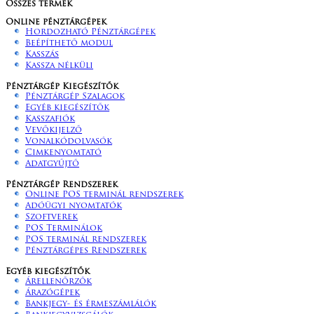
Összes termék
Online pénztárgépek
Hordozható Pénztárgépek
Beépíthető modul
Kasszás
Kassza nélküli
Pénztárgép Kiegészítők
Pénztárgép Szalagok
Egyéb kiegészítők
Kasszafiók
Vevőkijelző
Vonalkódolvasók
Cimkenyomtató
Adatgyűjtő
Pénztárgép Rendszerek
Online POS terminál rendszerek
Adóügyi nyomtatók
Szoftverek
POS Terminálok
POS terminál rendszerek
Pénztárgépes Rendszerek
Egyéb kiegészítők
Árellenőrzők
Árazógépek
Bankjegy- és érmeszámlálók