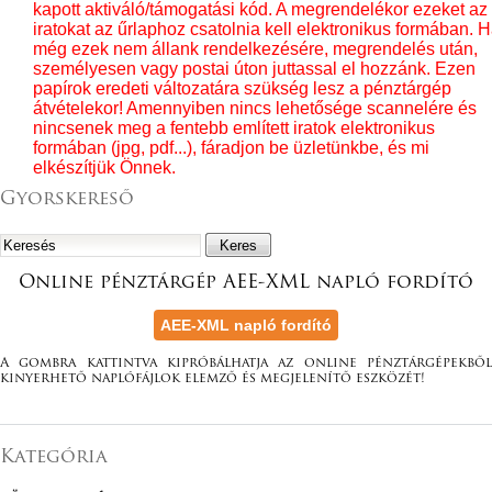
kapott aktiváló/támogatási kód. A megrendelékor ezeket az
iratokat az űrlaphoz csatolnia kell elektronikus formában. 
még ezek nem állank rendelkezésére, megrendelés után,
személyesen vagy postai úton juttassal el hozzánk. Ezen
papírok eredeti változatára szükség lesz a pénztárgép
átvételekor! Amennyiben nincs lehetősége scannelére és
nincsenek meg a fentebb említett iratok elektronikus
formában (jpg, pdf...), fáradjon be üzletünkbe, és mi
elkészítjük Önnek.
Gyorskereső
Online pénztárgép AEE-XML napló fordító
A gombra kattintva kipróbálhatja az online pénztárgépekből
kinyerhető naplófájlok elemző és megjelenítő eszközét!
Kategória