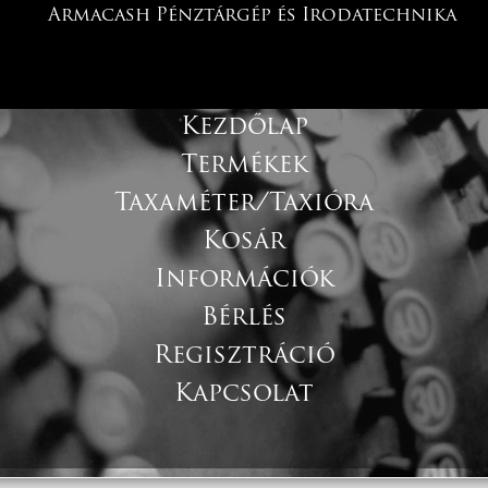
Armacash Pénztárgép és Irodatechnika
Kezdőlap
Termékek
Taxaméter/Taxióra
Kosár
Információk
Bérlés
Regisztráció
Kapcsolat