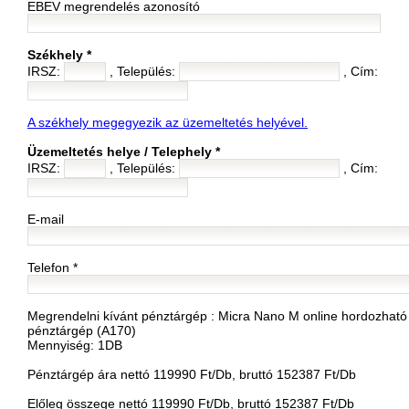
EBEV megrendelés azonosító
Székhely *
IRSZ:
, Település:
, Cím:
A székhely megegyezik az üzemeltetés helyével.
Üzemeltetés helye / Telephely *
IRSZ:
, Település:
, Cím:
E-mail
Telefon *
Megrendelni kívánt pénztárgép :
Micra Nano M online hordozható
pénztárgép (A170)
Mennyiség: 1DB
Pénztárgép ára nettó 119990 Ft/Db, bruttó 152387 Ft/Db
Előleg összege nettó 119990 Ft/Db, bruttó 152387 Ft/Db