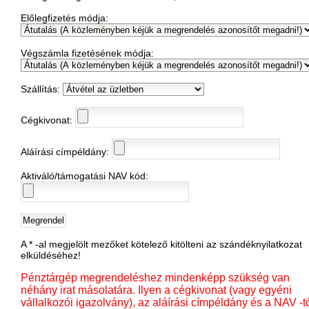
Előlegfizetés módja:
Végszámla fizetésének módja:
Szállítás:
Cégkivonat:
Aláírási címpéldány:
Aktiváló/támogatási NAV kód:
A * -al megjelölt mezőket kötelező kitölteni az szándéknyilatkozat
elküldéséhez!
Pénztárgép megrendeléshez mindenképp szükség van
néhány irat másolatára. Ilyen a cégkivonat (vagy egyéni
vállalkozói igazolvány), az aláírási címpéldány és a NAV -t