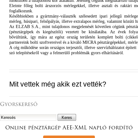
Időközben
a
tulajdonosi
kör
átalakult
.
Jelenleg
cégünk
meghatározó
tulaj
Eleinte
főleg
bolti
árszorzós
mérlegekkel
,
illetve
asztali
és
raktári
m
foglalkozunk
.
Későbbiekben
a
gyártmány-választék
szélesedett
ipari
jellegű
mérleg
mérleg
,
húsipari
,
felsőpályás
,
illetve
extralapos
mérleg
,
valamint
közúti
h
Az
ELZAB
S.A., mint tulajdonos megjelenését követően
cégünk
pénztár
(pénztárgépek
és
kiegészítői) vezetett be kínálatába. Az évek folya
bővültünk, így mára
az
egész ország
területén
komplett
bolti
(cikkel
partnereink
bolti
szoftvereivel
és
a kiváló MICRA pénztárgépekkel,
mérle
A cég működése során országos terjesztői, illetve szervízhálózatot építe
szó telepítésekről vagy a felmerülő problémák gyors elhárításáról.
Mit vettek még akik ezt vették?
Gyorskereső
Online pénztárgép AEE-XML napló fordító