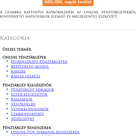
A gombra kattintva kipróbálhatja az online pénztárgépekből
kinyerhető naplófájlok elemző és megjelenítő eszközét!
Kategória
Összes termék
Online pénztárgépek
Hordozható Pénztárgépek
Beépíthető modul
Kasszás
Kassza nélküli
Pénztárgép Kiegészítők
Pénztárgép Szalagok
Egyéb kiegészítők
Kasszafiók
Vevőkijelző
Vonalkódolvasók
Cimkenyomtató
Adatgyűjtő
Pénztárgép Rendszerek
Online POS terminál rendszerek