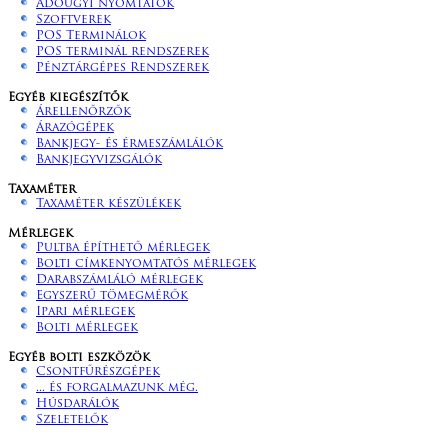
Adóügyi nyomtatók
Szoftverek
POS Terminálok
POS terminál rendszerek
Pénztárgépes Rendszerek
Egyéb kiegészítők
Árellenőrzők
Árazógépek
Bankjegy- és érmeszámlálók
Bankjegyvizsgálók
Taxaméter
Taxaméter készülékek
Mérlegek
Pultba építhető mérlegek
Bolti címkenyomtatós mérlegek
Darabszámláló mérlegek
Egyszerű tömegmérők
Ipari mérlegek
Bolti mérlegek
Egyéb bolti eszközök
Csontfűrészgépek
... és forgalmazunk még.
Húsdarálók
Szeletelők