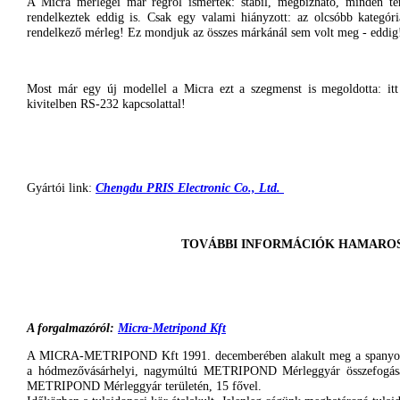
A
Micra
mérlegei
már
régről
ismertek
:
stabil
,
megbízható
,
minden
te
rendelkeztek
eddig
is.
Csak
egy
valami
hiányzott
:
az
olcsóbb
kategór
rendelkező
mérleg
!
Ez
mondjuk
az
összes
márkánál
sem
volt meg -
eddig
Most
már
egy
új
modellel
a
Micra
ezt
a
szegmenst
is
megoldotta
:
itt
kivitelben
RS-232
kapcsolattal
!
Gyártói
link:
Chengdu
PRIS
Electronic Co., Ltd.
TOVÁBBI
INFORMÁCIÓK
HAMARO
A
forgalmazóról
:
Micra-Metripond
Kft
A
MICRA-METRIPOND
Kft
1991.
decemberében
alakult
meg a
spanyo
a
hódmezővásárhelyi
,
nagymúltú
METRIPOND
Mérleggyár
összefogás
METRIPOND
Mérleggyár
területén
, 15
fővel
.