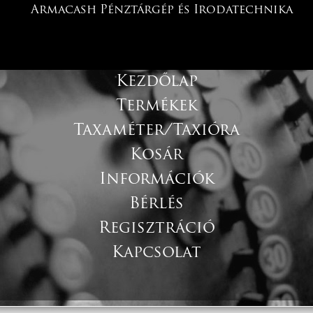
Armacash Pénztárgép és Irodatechnika
Kezdőlap
Termékek
Taxaméter/Taxióra
Kosár
Információk
Bérlés
Regisztráció
Kapcsolat