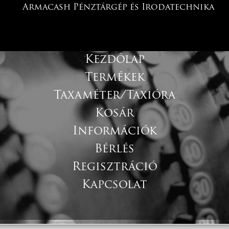
Armacash Pénztárgép és Irodatechnika
Kezdőlap
Termékek
Taxaméter/Taxióra
Kosár
Információk
Bérlés
Regisztráció
Kapcsolat