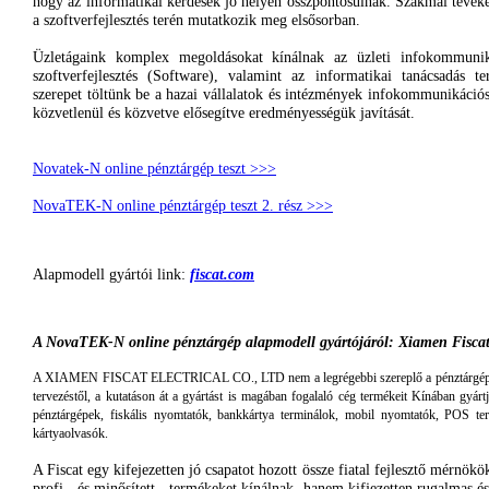
hogy
az
informatikai
kérdések
jó
helyen
összpontosulnak
.
Szakmai
tevék
a
szoftverfejlesztés
terén
mutatkozik
meg
elsősorban
.
Üzletágaink
komplex
megoldásokat
kínálnak
az
üzleti
infokommunik
szoftverfejlesztés
(Software),
valamint
az
informatikai
tanácsadás
te
szerepet
töltünk
be a
hazai
vállalatok
és
intézmények
infokommunikáció
közvetlenül
és
közvetve
elősegítve
eredményességük
javítását
.
Novatek-N
online
pénztárgép
teszt >>>
NovaTEK-N
online
pénztárgép
teszt
2. rész >>>
Alapmodell
gyártói
link:
fiscat.com
A
NovaTEK-N
online
pénztárgép
alapmodell
gyártójáról
:
Xiamen
Fisca
A
XIAMEN
FISCAT
ELECTRICAL CO., LTD
nem
a
legrégebbi
szereplő
a
pénztárgé
tervezéstől
, a
kutatáson
át
a
gyártást
is
magában
fogalaló
cég
termékeit
Kínában
gyárt
pénztárgépek
,
fiskális
nyomtatók
,
bankkártya
terminálok
,
mobil
nyomtatók
, POS
te
kártyaolvasók
.
A
Fiscat
egy
kifejezetten
jó
csapatot
hozott
össze
fiatal
fejlesztő
mérnökö
profi
-
és
minősített
-
termékeket
kínálnak
,
hanem
kifjezetten
rugalmas
és