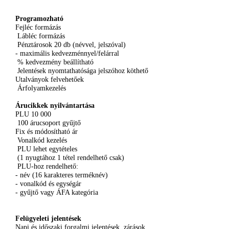
Programozható
Fejléc
formázás
Lábléc
formázás
Pénztárosok
20
db
(
névvel
,
jelszóval
)
-
maximális
kedvezménnyel
/
felárral
%
kedvezmény
beállítható
Jelentések
nyomtathatósága
jelszóhoz
köthető
Utalványok
felvehetőek
Árfolyamkezelés
Árucikkek
nyilvántartása
PLU
10 000
100
árucsoport
gyűjtő
Fix
és
módosítható
ár
Vonalkód
kezelés
PLU
lehet
egytételes
(1
nyugtához
1
tétel
rendelhető
csak
)
PLU-hoz
rendelhető
:
-
név
(16
karakteres
terméknév
)
-
vonalkód
és
egységár
-
gyűjtő
vagy
ÁFA
kategória
Felügyeleti
jelentések
Napi
és
időszaki
forgalmi
jelentések
,
zárások