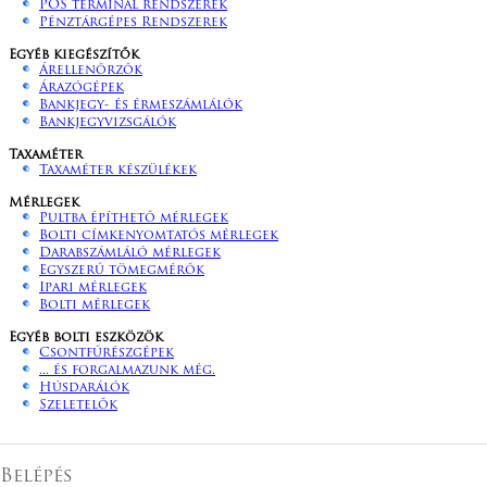
POS terminál rendszerek
Pénztárgépes Rendszerek
Egyéb kiegészítők
Árellenőrzők
Árazógépek
Bankjegy- és érmeszámlálók
Bankjegyvizsgálók
Taxaméter
Taxaméter készülékek
Mérlegek
Pultba építhető mérlegek
Bolti címkenyomtatós mérlegek
Darabszámláló mérlegek
Egyszerű tömegmérők
Ipari mérlegek
Bolti mérlegek
Egyéb bolti eszközök
Csontfűrészgépek
... és forgalmazunk még.
Húsdarálók
Szeletelők
Belépés