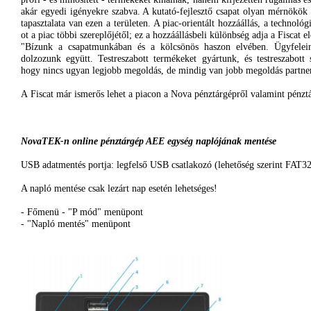
akár
egyedi
igényekre
szabva
. A
kutató-fejlesztő
csapat
olyan
mérnökök
tapasztalata
van
ezen
a
területen
. A
piac-orientált
hozzáállás
, a
technológi
ot
a
piac
többi
szereplőjétől
;
ez
a
hozzáállásbeli
különbség
adja
a
Fiscat
e
"
Bízunk
a
csapatmunkában
és
a
kölcsönös
haszon
elvében
.
Ügyfelei
dolzozunk
együtt
.
Testreszabott
termékeket
gyártunk
,
és
testreszabott
hogy
nincs
ugyan
legjobb
megoldás
, de
mindig
van
jobb
megoldás
partne
A
Fiscat
már
ismerős
lehet
a
piacon
a Nova
pénztárgépről
valamint
pénzt
NovaTEK-n
online
pénztárgép
AEE
egység
naplójának
mentése
USB
adatmentés
portja
:
legfelső
USB
csatlakozó
(
lehetőség
szerint
FAT32
A
napló
mentése
csak
lezárt
nap
esetén
lehetséges
!
-
Főmenü
- "P
mód
"
menüpont
- "
Napló
mentés
"
menüpont