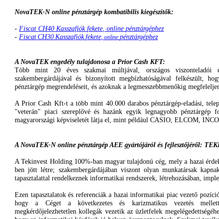
NovaTEK-N
online
pénztárgép
kombatibilis
kiegészítők
:
-
Fiscat
CH40
Kasszafiók
fekete
, online
pénztárgéphez
-
Fiscat
CH30
Kasszafiók
fekete
pénztárgéphez
, online
A
NovaTEK
engedély
tulajdonosa
a Prior Cash
KFT
:
Több
mint 20
éves
szakmai
múltjával
,
országos
viszonteladói
szakembergárdájával
és
bizonyított
megbízhatóságával
felkészült
,
hog
pénztárgép
megrendeléseit
,
és
azoknak
a
legmesszebbmenőkig
megfelelje
A Prior Cash
Kft-t
a
több
mint 40.000
darabos
pénztárgép-eladási
,
telep
"
veterán
"
piaci
szereplővé
és
hazánk
egyik
legnagyobb
pénztárgép
f
magyarországi
képviseletét
látja
el, mint
például
CASIO
,
ELCOM
,
INC
A
NovaTEK-N
online
pénztárgép
AEE
gyártójáról
és
fejlesztőjéről
:
TEK
A
Tekinvest
Holding 100%-ban
magyar
tulajdonú
cég
,
mely
a
hazai
érde
ben
jött
létre
;
szakembergárdájában
viszont
olyan
munkatársak
kapna
tapasztalattal
rendelkeznek
informatikai
rendszerek
,
létrehozásában
,
imple
Ezen
tapasztalatok
és
referenciák
a
hazai
informatikai
piac
vezető
pozíci
hogy
a
Céget
a
következetes
és
karizmatikus
vezetés
mellet
megkérdőjelezhetetlen
kollegák
vezetik
az
üzletfelek
megelégedettségéh