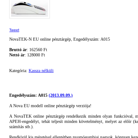
Tweet
NovaTEK-N EU online pénztárgép, Engedélyszám: A015
Bruttó ár
: 162560 Ft
Nettó ár
: 128000 Ft
Kategória:
Kassza nélküli
Engedélyszám
:
A015
(2013.09.09.)
A Nova EU
modell
online
pénztárgép
verziója
!
A
NovaTEK
online
pénztárgép
rendelkezik
minden
olyan
funkcióval
, 
APEH-engedélyt
,
tehát
teljesít
minden
követelményt
,
melyet
az
előír
(
k
számítás
stb
.).
Rendkívül
kis
méretével
ellentétben
nyomógombjai
nagyok
,
könnyen
kez