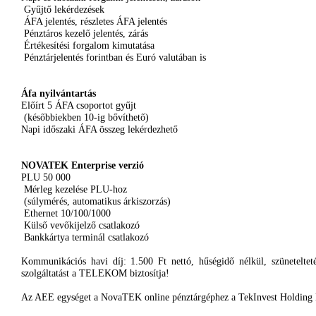
Gyűjtő
lekérdezések
ÁFA
jelentés
,
részletes
ÁFA
jelentés
Pénztáros
kezelő
jelentés
,
zárás
Értékesítési
forgalom
kimutatása
Pénztárjelentés
forintban
és
Euró
valutában
is
Áfa
nyilvántartás
Előírt
5
ÁFA
csoportot
gyűjt
(
későbbiekben
10-ig
bővíthető
)
Napi
időszaki
ÁFA
összeg
lekérdezhető
NOVATEK
Enterprise
verzió
PLU
50 000
Mérleg
kezelése
PLU-hoz
(
súlymérés
,
automatikus
árkiszorzás
)
Ethernet 10/100/1000
Külső
vevőkijelző
csatlakozó
Bankkártya
terminál
csatlakozó
Kommunikációs
havi
díj
: 1.500 Ft
nettó
,
hűségidő
nélkül
,
szüneteltet
szolgáltatást
a
TELEKOM
biztosítja
!
Az
AEE
egységet
a
NovaTEK
online
pénztárgéphez
a
TekInvest
Holding