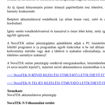
Az
új
típusú
hőnyomtatós
printer
könnyű
papírbefűzést
tesz
lehetővé
,
bármely
konkurensét
.
Beépített
akkumulátorral
rendelkezik
(
az
árban
benne
van),
ezért
és
hordozható
.
Igény
esetén
vonalkódolvasóval
és
kasszával
is
össze
lehet
kötni
,
mely
í
ügyféli
igénynek
.
A
NovaTEK
online
pénztárgéphez
ajándékként
adjuk
a PC
összekötte
feltöltő
programot
is (a
programban
egyéb
funkciókat
is be
tud
állítani
kedvezmény
mértéke
vagy
akár
a
láblécet
is
szabadon
változtathatja
,
e
tökéletes
személyre
szabásra
)!
A
NovaTEK
online
pénztárgép
rendkívül
energiatakarékos
,
köszönhetőe
(4
soros
kezelői
kijelző
!),
másrészt
mivel
akkumulátoros
üzzemódban
is
k
>>>
NovaTEK-N
RÖVID
KEZELÉSI
ÚTMUTATÓ
LETÖLTHETŐ
IT
>>>
NovaTEK-N
TELJES
KEZELÉSI
ÚTMUTATÓ
LETÖLTHETŐ
IT
Terméknév
NovaTEK
akkumulátoros
pénztárgép
NovaTEK-N
Felhasználási
terület