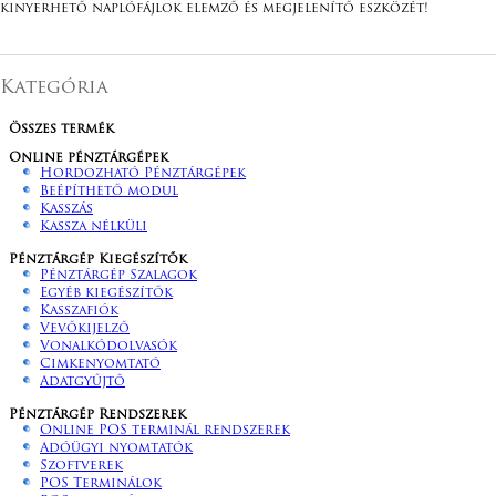
kinyerhető naplófájlok elemző és megjelenítő eszközét!
Kategória
Összes termék
Online pénztárgépek
Hordozható Pénztárgépek
Beépíthető modul
Kasszás
Kassza nélküli
Pénztárgép Kiegészítők
Pénztárgép Szalagok
Egyéb kiegészítők
Kasszafiók
Vevőkijelző
Vonalkódolvasók
Cimkenyomtató
Adatgyűjtő
Pénztárgép Rendszerek
Online POS terminál rendszerek
Adóügyi nyomtatók
Szoftverek
POS Terminálok