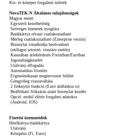
Kis
-
és
közepes
forgalmú
üzletek
NovaTEK-N
Általános
tulajdonságok
Magyar
menü
Egyszerű
kezelhetőség
Szöveges
üzenetek
nyugtára
Bankkártya
olvasó
csatlakoztatható
Mérleg
csatlakoztatható
(Enterprise
verzió
)
Bizonylat
vonalkódja
beolvasható
(
utólagos
sztornó
,
visszáru
esetén
)
Kasszában
árlekérdezés
Forintban
/
Euróban
Jogosultságkezelés
Utalvány
elfogadás
Automatikus
frissítés
Ergonómikusan
megtervezett
felület
Göngyöleg
visszaváltása
2
fióknyitó
funkció
(
Euró
átálláshoz
is)
Beállítható
fiókzárás
utáni
bizonylat
kezdés
Opció
:
mobil
elérés
forgalmi
adatokra
(Android,
IOS
)
Fizetési
üzemmódok
Hitelkártya-bankkártya
Utalvány
Készpénz
(Ft, Euro)