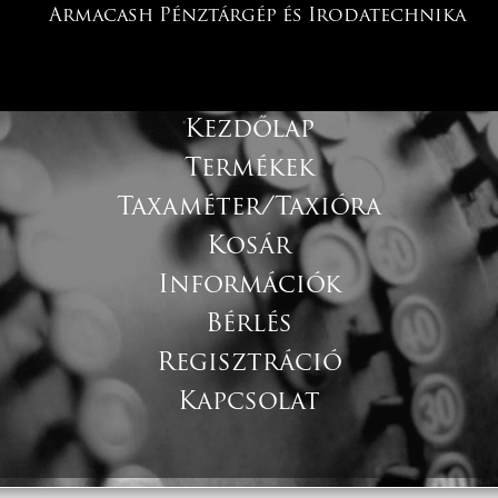
Armacash Pénztárgép és Irodatechnika
Kezdőlap
Termékek
Taxaméter/Taxióra
Kosár
Információk
Bérlés
Regisztráció
Kapcsolat