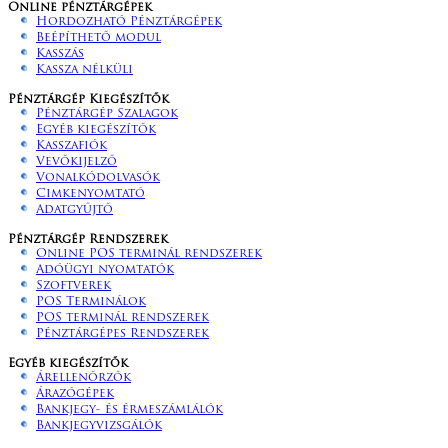
Online pénztárgépek
Hordozható Pénztárgépek
Beépíthető modul
Kasszás
Kassza nélküli
Pénztárgép Kiegészítők
Pénztárgép Szalagok
Egyéb kiegészítők
Kasszafiók
Vevőkijelző
Vonalkódolvasók
Cimkenyomtató
Adatgyűjtő
Pénztárgép Rendszerek
Online POS terminál rendszerek
Adóügyi nyomtatók
Szoftverek
POS Terminálok
POS terminál rendszerek
Pénztárgépes Rendszerek
Egyéb kiegészítők
Árellenőrzők
Árazógépek
Bankjegy- és érmeszámlálók
Bankjegyvizsgálók