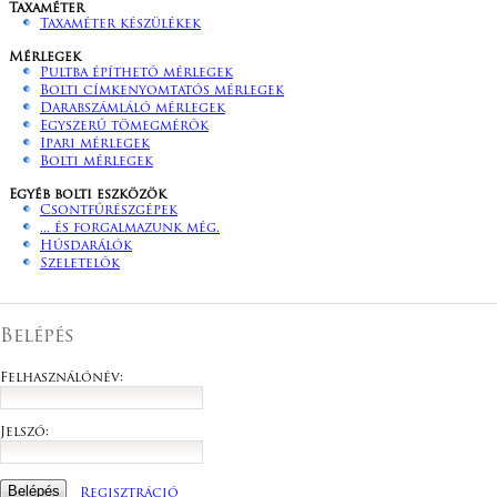
Taxaméter
Taxaméter készülékek
Mérlegek
Pultba építhető mérlegek
Bolti címkenyomtatós mérlegek
Darabszámláló mérlegek
Egyszerű tömegmérők
Ipari mérlegek
Bolti mérlegek
Egyéb bolti eszközök
Csontfűrészgépek
... és forgalmazunk még.
Húsdarálók
Szeletelők
Belépés
Felhasználónév:
Jelszó:
Regisztráció