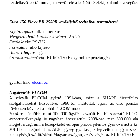
rendelkező
portál
mutatja
a
vevő
felé
a
beütött
tételekt
,
valamint
a
végöss
Euro-150
Flexy
ED-2500R
vevőkijelző
technikai
paraméterei
Kijelző típusa:
alfanumerikus
Megjeleníthatő karakterek száma:
2 x 20
Csatlakozás:
RS-232
Formátum:
álló kijlező
Hátsó világítás:
igen
Csatlakoztathatóság:
EURO-150 Flexy online pénztárgép
gyártói link:
elcom.eu
A gyártóról: ELCOM
A szlovák ELCOM gyártó 1991-ben, mint a SHARP disztribútora 
szolgáltatásokat közvetítve. 1996-tól indították útjára az első pé
rövidesen követett a többi ELCOM modell.
2004-re már több, mint 100.000 ügyfél használt EURO sorozatú ELCOM
exporttevékenység is nagyban hozzájárult. 2008-ban már 300.000 ela
mögött a cég, ami a közép-kelet európai piacon jelentős gyártóvá nőtte k
2013-ban megindult az AEE egység gyártása, kifejezetten magyar speci
mennyiségű szállításként Magyarországon, az év végén az EURO-150 Flex