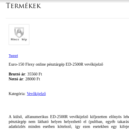
Termékek
Tweet
Euro-150 Flexy online pénztárgép ED-2500R vevőkijelző
Bruttó ár
: 35560 Ft
Nettó ár
: 28000 Ft
Kategória:
Vevőkijelző
A
külső
,
alfanumerikus
ED-2500R
vevőkijelző
kifjezetten
előnyös
leh
pénztárgép
nem
látható
helyen
helyezhető
el (
pultban
,
egyéb
takará
adatközlés
minden
esetben
kötelező
,
így
ezen
esetekben
egy
kifej